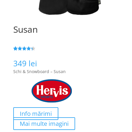
Susan
Evaluat la
25
4.3
din 5
349
lei
pe baza a
de evaluări
Schi & Snowboard – Susan
de la
clienți
Info mărimi
Mai multe imagini