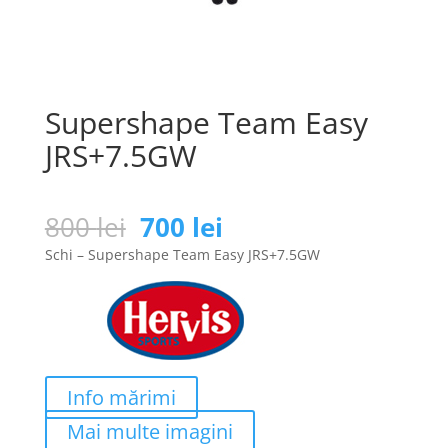
Supershape Team Easy
JRS+7.5GW
Prețul
Prețul
800
lei
700
lei
inițial
curent
Schi – Supershape Team Easy JRS+7.5GW
a
este:
fost:
700 lei.
800 lei.
Info mărimi
Mai multe imagini