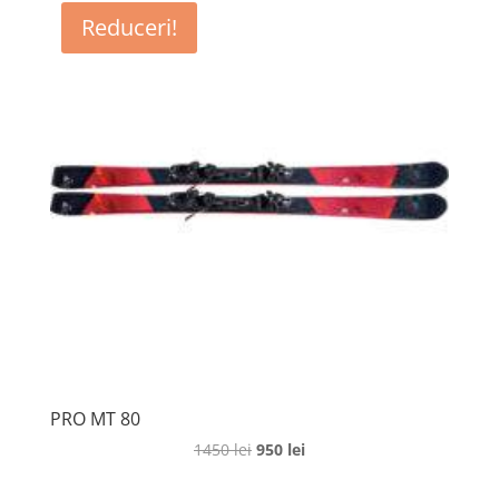
Reduceri!
PRO MT 80
Prețul
Prețul
1450
lei
950
lei
inițial
curent