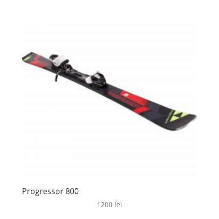
a
este:
fost:
950 lei.
1450 lei.
Progressor 800
1200
lei