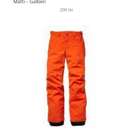
Matti – Galben
200
lei