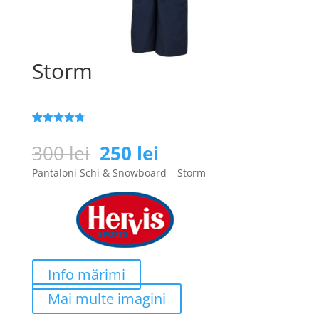
Storm
Evaluat la
25
4.8
din 5
Prețul
Prețul
300
lei
250
lei
pe baza a
inițial
curent
de evaluări
Pantaloni Schi & Snowboard – Storm
de la clienți
a
este:
fost:
250 lei.
300 lei.
Info mărimi
Mai multe imagini