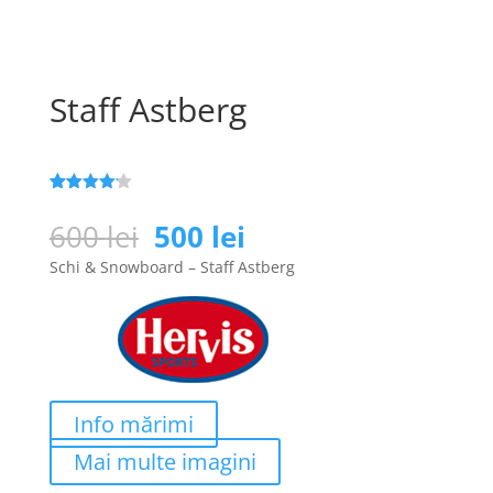
Staff Astberg
Evaluat la
117
4.1
din 5
Prețul
Prețul
600
lei
500
lei
pe baza a
inițial
curent
evaluări
Schi & Snowboard – Staff Astberg
de la
a
este:
clienți
fost:
500 lei.
600 lei.
Info mărimi
Mai multe imagini