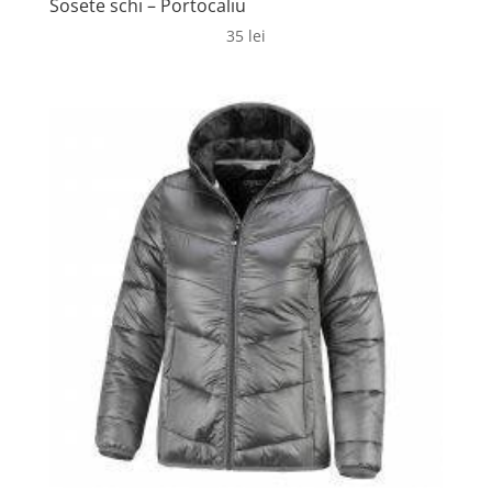
Sosete schi – Portocaliu
35
lei