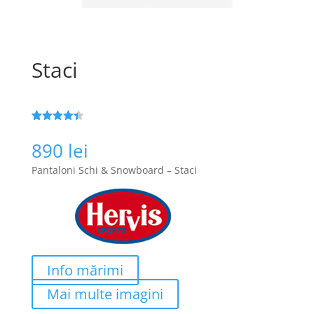
Staci
Evaluat la
59
4.4
din 5
890
lei
pe baza a
de evaluări
Pantaloni Schi & Snowboard – Staci
de la
clienți
Info mărimi
Mai multe imagini