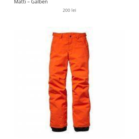
Matti – Galben
200
lei