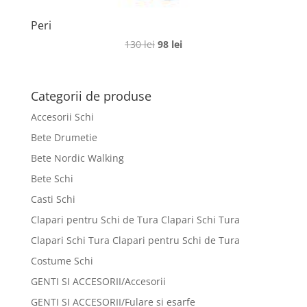
Peri
Prețul
Prețul
130
lei
98
lei
inițial
curent
a
este:
fost:
98 lei.
Categorii de produse
130 lei.
Accesorii Schi
Bete Drumetie
Bete Nordic Walking
Bete Schi
Casti Schi
Clapari pentru Schi de Tura Clapari Schi Tura
Clapari Schi Tura Clapari pentru Schi de Tura
Costume Schi
GENTI SI ACCESORII/Accesorii
GENTI SI ACCESORII/Fulare si esarfe