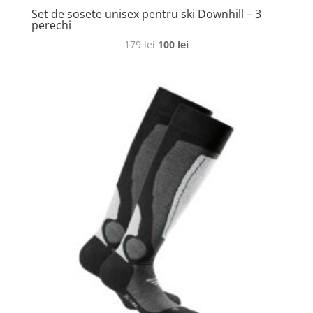
Set de sosete unisex pentru ski Downhill – 3
perechi
Prețul
Prețul
179
lei
100
lei
inițial
curent
a
este:
fost:
100 lei.
179 lei.