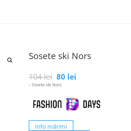
Sosete ski Nors
Prețul
Prețul
104
lei
80
lei
inițial
curent
– Sosete ski Nors
a
este:
fost:
80 lei.
104 lei.
Info mărimi