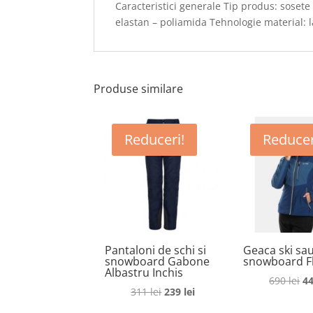
Caracteristici generale Tip produs: sosete 
elastan – poliamida Tehnologie material: 
Produse similare
Reduceri!
Reducer
Pantaloni de schi si
Geaca ski sa
snowboard Gabone
snowboard Fl
Albastru Inchis
Pr
690
lei
4
Prețul
Prețul
311
lei
239
lei
in
inițial
curent
a