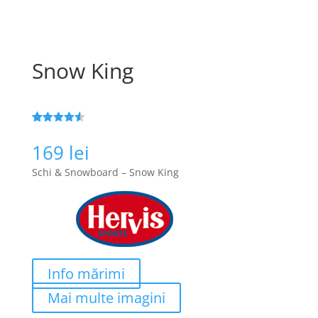
Snow King
Evaluat la
108
4.5
din 5
169
lei
pe baza a
evaluări de
Schi & Snowboard – Snow King
la clienți
Info mărimi
Mai multe imagini