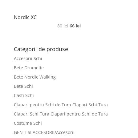
Nordic XC
Prețul
Prețul
80
lei
66
lei
inițial
curent
a
este:
fost:
66 lei.
Categorii de produse
80 lei.
Accesorii Schi
Bete Drumetie
Bete Nordic Walking
Bete Schi
Casti Schi
Clapari pentru Schi de Tura Clapari Schi Tura
Clapari Schi Tura Clapari pentru Schi de Tura
Costume Schi
GENTI SI ACCESORII/Accesorii