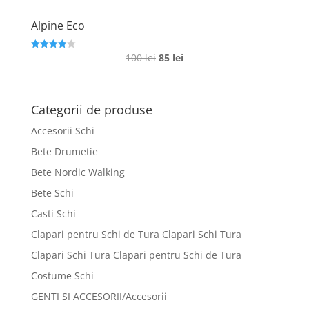
Alpine Eco
Prețul
Prețul
100
lei
85
lei
Evaluat la
3.9
inițial
curent
din 5
a
este:
fost:
85 lei.
Categorii de produse
100 lei.
Accesorii Schi
Bete Drumetie
Bete Nordic Walking
Bete Schi
Casti Schi
Clapari pentru Schi de Tura Clapari Schi Tura
Clapari Schi Tura Clapari pentru Schi de Tura
Costume Schi
GENTI SI ACCESORII/Accesorii