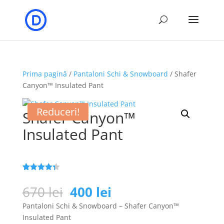
Prima pagină
/
Pantaloni Schi & Snowboard
/ Shafer
Canyon™ Insulated Pant
Reduceri!
Shafer Canyon™
Insulated Pant
Evaluat la
25
4.3
din 5
Prețul
Prețul
670
lei
400
lei
pe baza a
inițial
curent
de evaluări
Pantaloni Schi & Snowboard – Shafer Canyon™
de la
a
este:
clienți
Insulated Pant