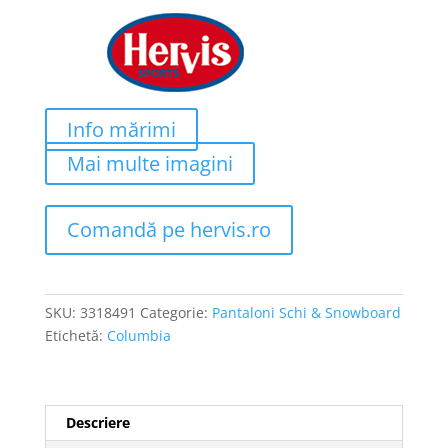
fost:
400 lei.
670 lei.
Info mărimi
Mai multe imagini
Comandă pe hervis.ro
SKU:
3318491
Categorie:
Pantaloni Schi & Snowboard
Etichetă:
Columbia
Descriere