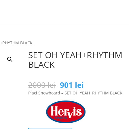
H+RHYTHM BLACK
SET OH YEAH+RHYTHM
BLACK
Prețul
Prețul
2000
lei
901
lei
inițial
curent
Placi Snowboard – SET OH YEAH+RHYTHM BLACK
a
este:
fost:
901 lei.
2000 lei.