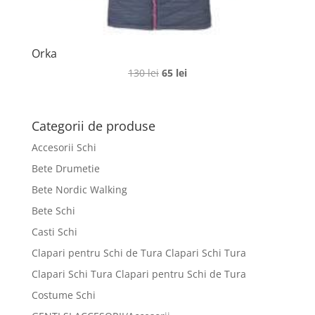
Orka
Prețul
Prețul
130
lei
65
lei
inițial
curent
a
este:
fost:
65 lei.
Categorii de produse
130 lei.
Accesorii Schi
Bete Drumetie
Bete Nordic Walking
Bete Schi
Casti Schi
Clapari pentru Schi de Tura Clapari Schi Tura
Clapari Schi Tura Clapari pentru Schi de Tura
Costume Schi