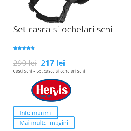
Set casca si ochelari schi
Evaluat la
25
4.8
din 5
Prețul
Prețul
290
lei
217
lei
pe baza a
inițial
curent
de evaluări
Casti Schi – Set casca si ochelari schi
de la clienți
a
este:
fost:
217 lei.
290 lei.
Info mărimi
Mai multe imagini