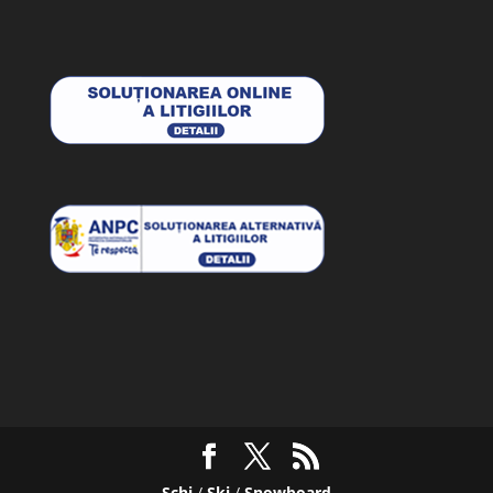
Schi
/
Ski
/
Snowboard