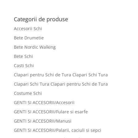
inițial
curent
a
este:
fost:
232 lei.
Categorii de produse
371 lei.
Accesorii Schi
Bete Drumetie
Bete Nordic Walking
Bete Schi
Casti Schi
Clapari pentru Schi de Tura Clapari Schi Tura
Clapari Schi Tura Clapari pentru Schi de Tura
Costume Schi
GENTI SI ACCESORII/Accesorii
GENTI SI ACCESORII/Fulare si esarfe
GENTI SI ACCESORII/Manusi
GENTI SI ACCESORII/Palarii, caciuli si sepci