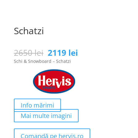
Schatzi
Prețul
Prețul
2650
lei
2119
lei
inițial
curent
Schi & Snowboard – Schatzi
a
este:
fost:
2119 lei.
2650 lei.
Info mărimi
Mai multe imagini
Comandă pe hervis.ro