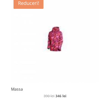
Reduceri!
Massa
Prețul
Prețul
390
lei
346
lei
inițial
curent
a
este: