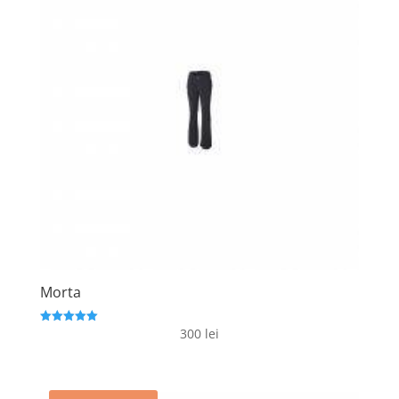
Morta
300
lei
Evaluat la
5
din 5