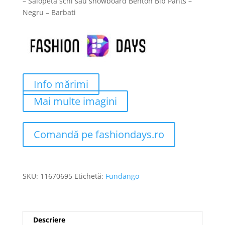
– Salopeta schi sau snowboard Benton Bib Pants –
Negru – Barbati
Info mărimi
Mai multe imagini
Comandă pe fashiondays.ro
SKU:
11670695
Etichetă:
Fundango
Descriere