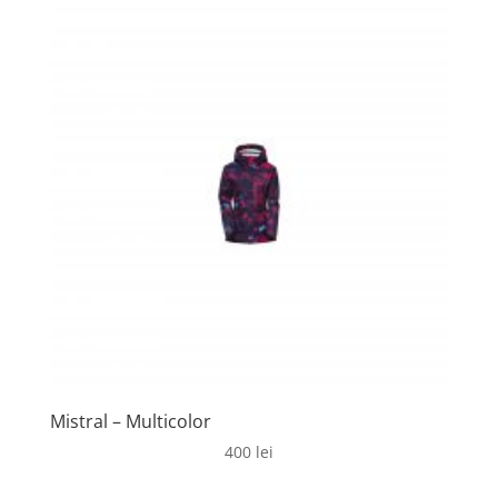
fost:
346 lei.
390 lei.
Mistral – Multicolor
400
lei