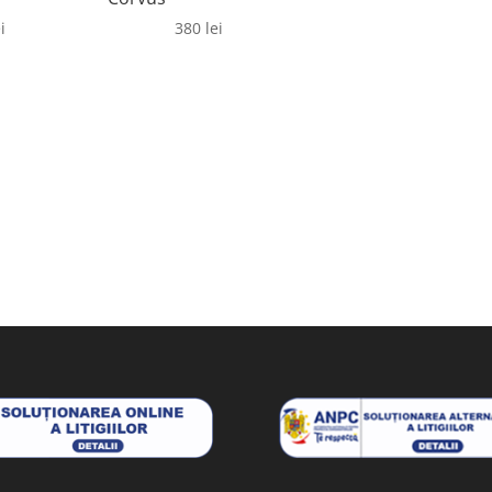
i
380
lei