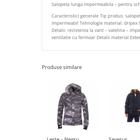
Salopeta lunga impermeabila – pentru sc
Caracteristici generale Tip produs: salopet
impermeabil Tehnologie material: dripex 
Detalii: rezistenta la vant – vatelina – i
ventilatie cu fermoar Detalii material Exte
Produse similare
Leste – Negru
Severus