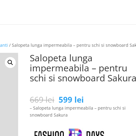
anti
/ Salopeta lunga impermeabila – pentru schi si snowboard Sa
Salopeta lunga
impermeabila – pentru
schi si snowboard Sakur
Prețul
Prețul
669
lei
599
lei
inițial
curent
– Salopeta lunga impermeabila – pentru schi si
a
este:
snowboard Sakura
fost:
599 lei.
669 lei.