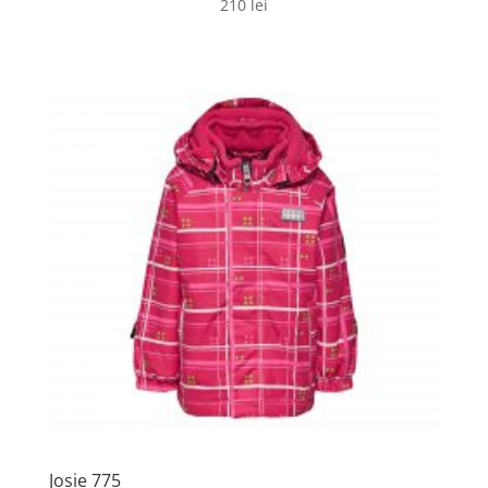
210
lei
Josie 775