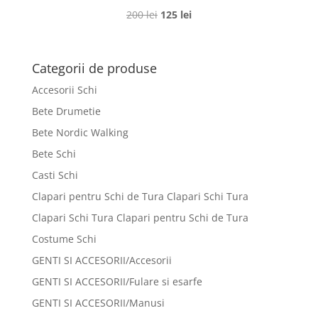
Prețul
Prețul
200
lei
125
lei
inițial
curent
a
este:
fost:
125 lei.
Categorii de produse
200 lei.
Accesorii Schi
Bete Drumetie
Bete Nordic Walking
Bete Schi
Casti Schi
Clapari pentru Schi de Tura Clapari Schi Tura
Clapari Schi Tura Clapari pentru Schi de Tura
Costume Schi
GENTI SI ACCESORII/Accesorii
GENTI SI ACCESORII/Fulare si esarfe
GENTI SI ACCESORII/Manusi