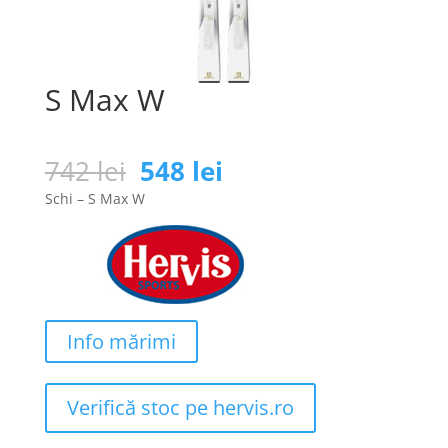
S Max W
Prețul
Prețul
742
lei
548
lei
inițial
curent
Schi – S Max W
a
este:
fost:
548 lei.
742 lei.
Info mărimi
Verifică stoc pe hervis.ro