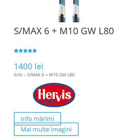
S/MAX 6 + M10 GW L80
Evaluat la
95
5
din 5 pe
1400
lei
baza a
de
evaluări de
Schi – S/MAX 6 + M10 GW L80
la clienți
Info mărimi
Mai multe imagini