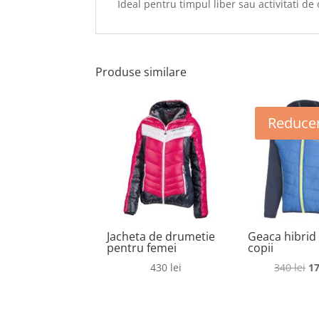
Ideal pentru timpul liber sau activitati de
Produse similare
Reducer
Jacheta de drumetie
Geaca hibrid
pentru femei
copii
Pr
430
lei
340
lei
1
in
a
fo