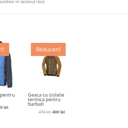
 outdoor in sezonul rece
i!
Reduceri!
 pentru
Geaca cu izolatie
termica pentru
barbati
ețul
Prețul
70
lei
Prețul
Prețul
470
lei
400
lei
ițial
curent
inițial
curent
este:
a
este:
st:
170 lei.