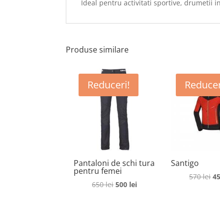
Ideal pentru activitati sportive, drumetii 
Produse similare
Reduceri!
Reducer
Pantaloni de schi tura
Santigo
pentru femei
Pr
570
lei
4
Prețul
Prețul
650
lei
500
lei
in
inițial
curent
a
a
este:
fo
fost:
500 lei.