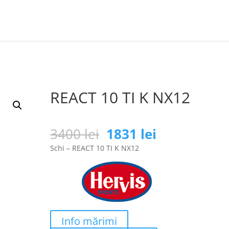
REACT 10 TI K NX12
Prețul
Prețul
3400
lei
1831
lei
inițial
curent
Schi – REACT 10 TI K NX12
a
este:
fost:
1831 lei.
3400 lei.
Info mărimi