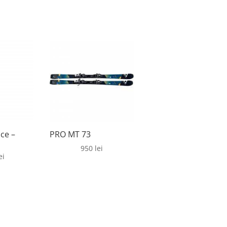
ce –
PRO MT 73
950
lei
ei