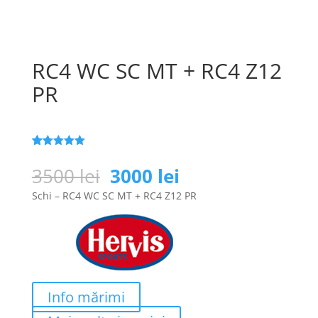
RC4 WC SC MT + RC4 Z12
PR
Evaluat la
151
4.9
din 5
Prețul
Prețul
3500
lei
3000
lei
pe baza a
inițial
curent
de evaluări
Schi – RC4 WC SC MT + RC4 Z12 PR
de la clienți
a
este:
fost:
3000 lei.
3500 lei.
Info mărimi