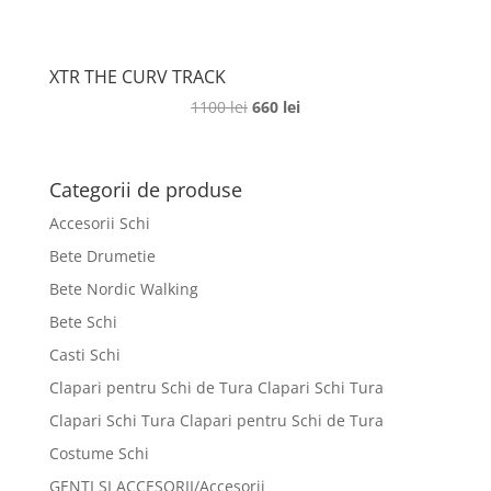
XTR THE CURV TRACK
Prețul
Prețul
1100
lei
660
lei
inițial
curent
a
este:
fost:
660 lei.
Categorii de produse
1100 lei.
Accesorii Schi
Bete Drumetie
Bete Nordic Walking
Bete Schi
Casti Schi
Clapari pentru Schi de Tura Clapari Schi Tura
Clapari Schi Tura Clapari pentru Schi de Tura
Costume Schi
GENTI SI ACCESORII/Accesorii