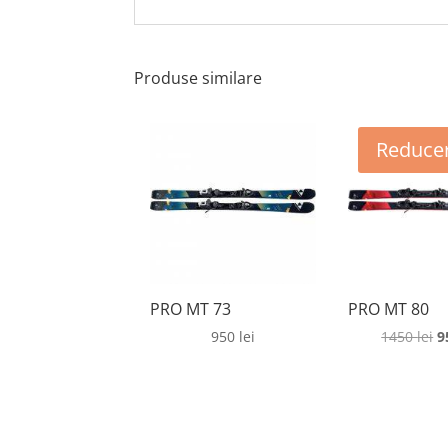
Produse similare
Reducer
PRO MT 73
PRO MT 80
P
950
lei
1450
lei
9
in
a
fo
1