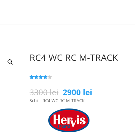
RC4 WC RC M-TRACK
Evaluat la
25
4
din 5
Prețul
Prețul
3300
lei
2900
lei
pe baza a
inițial
curent
de
Schi – RC4 WC RC M-TRACK
evaluări
a
este:
de la
clienți
fost:
2900 lei.
3300 lei.