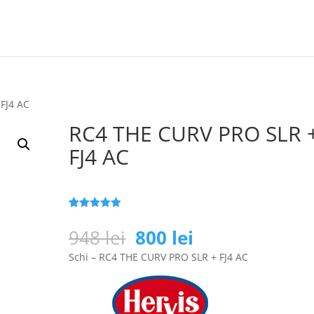
FJ4 AC
RC4 THE CURV PRO SLR 
FJ4 AC
Evaluat la
25
4.9
din 5
Prețul
Prețul
948
lei
800
lei
pe baza a
inițial
curent
de evaluări
Schi – RC4 THE CURV PRO SLR + FJ4 AC
de la clienți
a
este:
fost:
800 lei.
948 lei.