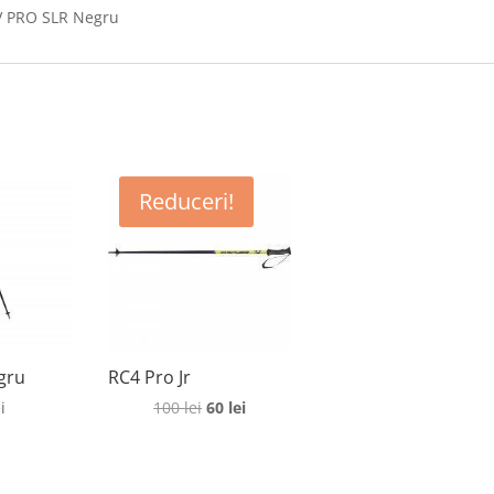
RV PRO SLR Negru
Reduceri!
gru
RC4 Pro Jr
Prețul
Prețul
i
100
lei
60
lei
inițial
curent
a
este:
fost:
60 lei.