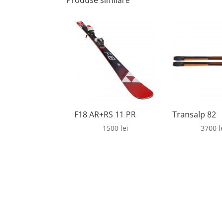
Produse similare
F18 AR+RS 11 PR
Transalp 82
1500
lei
3700
l