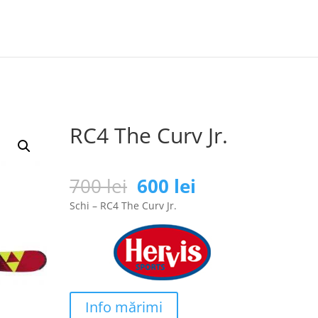
RC4 The Curv Jr.
Prețul
Prețul
700
lei
600
lei
inițial
curent
Schi – RC4 The Curv Jr.
a
este:
fost:
600 lei.
700 lei.
Info mărimi