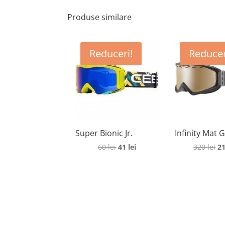
Produse similare
Reduceri!
Reducer
Super Bionic Jr.
Infinity Mat 
Prețul
Prețul
Pr
60
lei
41
lei
320
lei
2
inițial
curent
in
a
este:
a
fost:
41 lei.
fo
60 lei.
32