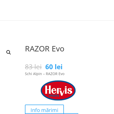
RAZOR Evo
Prețul
Prețul
83
lei
60
lei
inițial
curent
Schi Alpin – RAZOR Evo
a
este:
fost:
60 lei.
83 lei.
Info mărimi