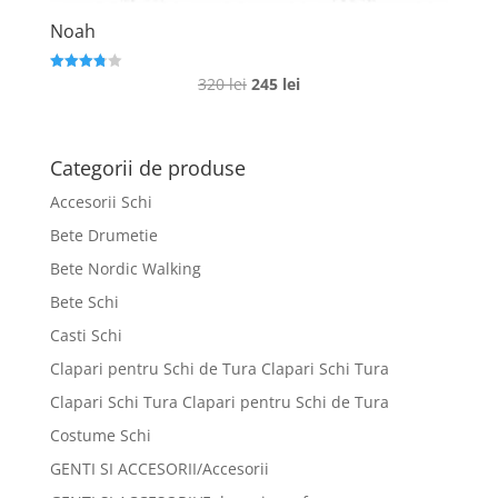
Noah
Prețul
Prețul
320
lei
245
lei
Evaluat la
3.8
inițial
curent
din 5
a
este:
fost:
245 lei.
Categorii de produse
320 lei.
Accesorii Schi
Bete Drumetie
Bete Nordic Walking
Bete Schi
Casti Schi
Clapari pentru Schi de Tura Clapari Schi Tura
Clapari Schi Tura Clapari pentru Schi de Tura
Costume Schi
GENTI SI ACCESORII/Accesorii