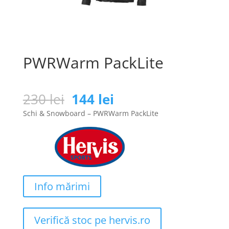
PWRWarm PackLite
Prețul
Prețul
230
lei
144
lei
inițial
curent
Schi & Snowboard – PWRWarm PackLite
a
este:
fost:
144 lei.
230 lei.
Info mărimi
Verifică stoc pe hervis.ro