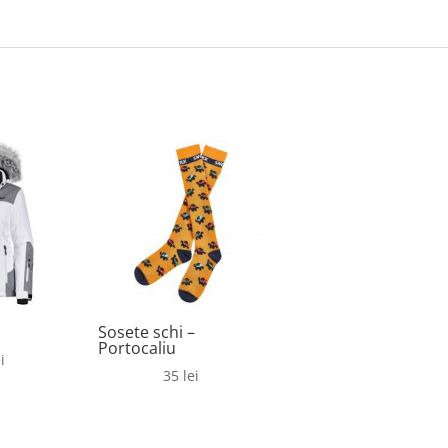
Sosete schi –
Portocaliu
i
35
lei