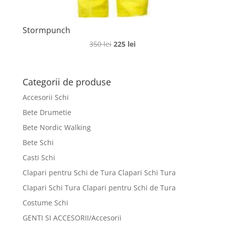
Stormpunch
Prețul
Prețul
350
lei
225
lei
inițial
curent
a
este:
fost:
225 lei.
Categorii de produse
350 lei.
Accesorii Schi
Bete Drumetie
Bete Nordic Walking
Bete Schi
Casti Schi
Clapari pentru Schi de Tura Clapari Schi Tura
Clapari Schi Tura Clapari pentru Schi de Tura
Costume Schi
GENTI SI ACCESORII/Accesorii