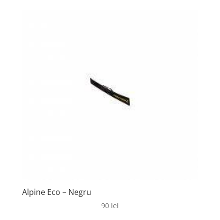
a
este:
fost:
950 lei.
1450 lei.
Alpine Eco – Negru
90
lei