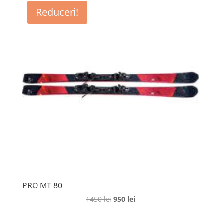
Reduceri!
PRO MT 80
Prețul
Prețul
1450
lei
950
lei
inițial
curent