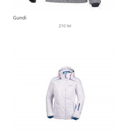
Gundi
210
lei