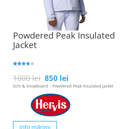
Powdered Peak Insulated
Jacket
Evaluat
108
la
3.8
Prețul
Prețul
1000
lei
850
lei
din 5 pe
inițial
curent
baza a
Schi & Snowboard – Powdered Peak Insulated Jacket
evaluări
a
este:
de la
clienți
fost:
850 lei.
1000 lei.
Info mărimi