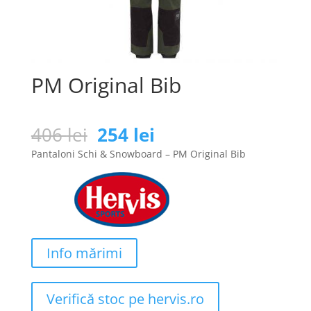
PM Original Bib
Prețul
Prețul
406
lei
254
lei
inițial
curent
Pantaloni Schi & Snowboard – PM Original Bib
a
este:
fost:
254 lei.
406 lei.
Info mărimi
Verifică stoc pe hervis.ro