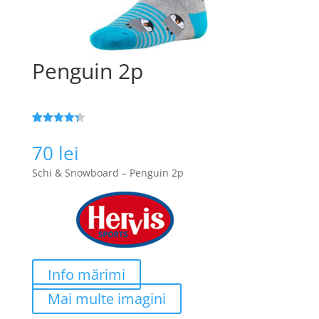
Penguin 2p
Evaluat la
25
4.3
din 5
70
lei
pe baza a
de evaluări
Schi & Snowboard – Penguin 2p
de la
clienți
Info mărimi
Mai multe imagini