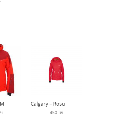
r
 M
Calgary – Rosu
ei
450
lei