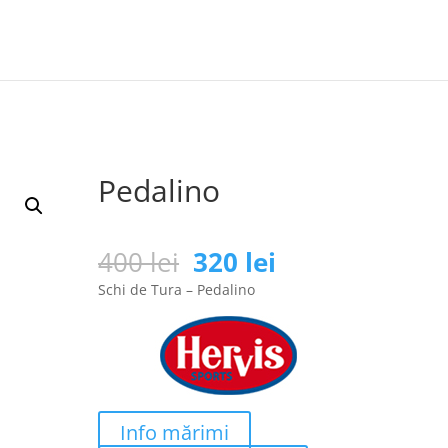
Pedalino
Prețul
Prețul
400
lei
320
lei
inițial
curent
Schi de Tura – Pedalino
a
este:
fost:
320 lei.
400 lei.
Info mărimi