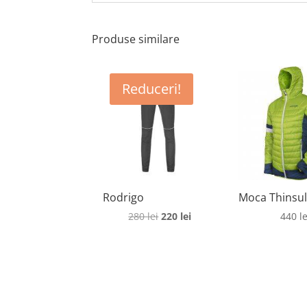
Produse similare
Reduceri!
Rodrigo
Moca Thinsul
Prețul
Prețul
280
lei
220
lei
440
le
inițial
curent
a
este:
fost:
220 lei.
280 lei.