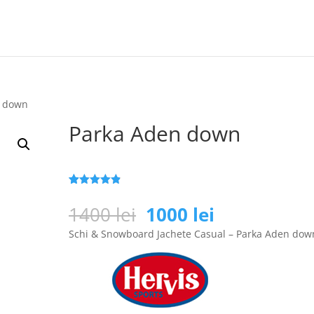
n down
Parka Aden down
Evaluat la
25
4.8
din 5
Prețul
Prețul
1400
lei
1000
lei
pe baza a
inițial
curent
de evaluări
Schi & Snowboard Jachete Casual – Parka Aden dow
de la clienți
a
este:
fost:
1000 lei.
1400 lei.