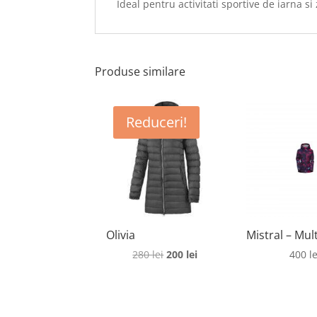
Ideal pentru activitati sportive de iarna si 
Produse similare
Reduceri!
Olivia
Mistral – Mul
Prețul
Prețul
280
lei
200
lei
400
le
inițial
curent
a
este:
fost:
200 lei.