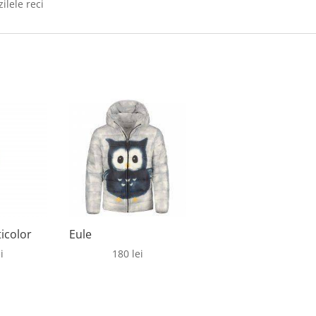
zilele reci
ticolor
Eule
i
180
lei