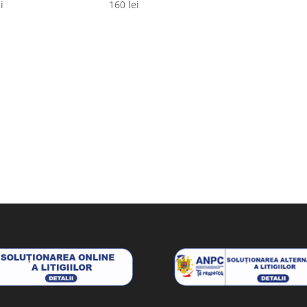
i
160
lei