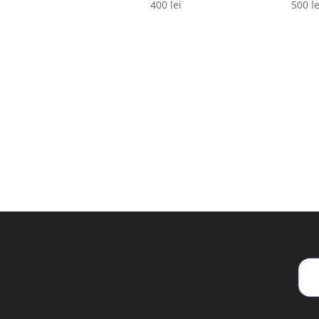
400
lei
500
le