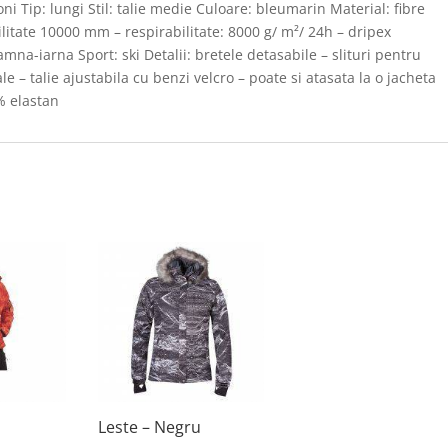
ni Tip: lungi Stil: talie medie Culoare: bleumarin Material: fibre
litate 10000 mm – respirabilitate: 8000 g/ m²/ 24h – dripex
na-iarna Sport: ski Detalii: bretele detasabile – slituri pentru
e – talie ajustabila cu benzi velcro – poate si atasata la o jacheta
% elastan
Leste – Negru