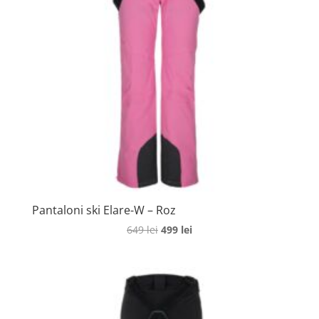
Pantaloni ski Elare-W – Roz
Prețul
Prețul
649
lei
499
lei
inițial
curent
a
este:
fost:
499 lei.
649 lei.