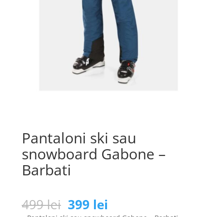
Pantaloni ski sau
snowboard Gabone –
Barbati
Prețul
Prețul
499
lei
399
lei
inițial
curent