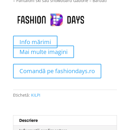
– Pantaloni ski sau snowboard Gabone – Barbati
a
este:
fost:
399 lei.
499 lei.
Info mărimi
Mai multe imagini
Comandă pe fashiondays.ro
Etichetă:
KILPI
Descriere