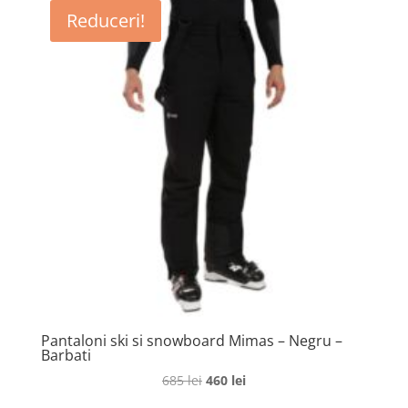
Reduceri!
Pantaloni ski si snowboard Mimas – Negru –
Barbati
Prețul
Prețul
685
lei
460
lei
inițial
curent