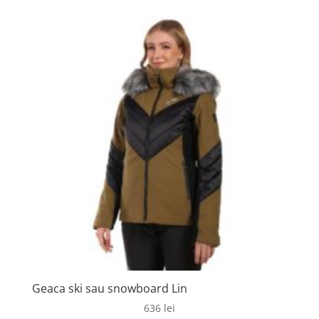
a
este:
fost:
460 lei.
685 lei.
Geaca ski sau snowboard Lin
636
lei