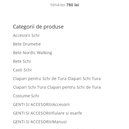
Prețul
Prețul
1014
lei
780
lei
inițial
curent
a
este:
fost:
780 lei.
Categorii de produse
1014 lei.
Accesorii Schi
Bete Drumetie
Bete Nordic Walking
Bete Schi
Casti Schi
Clapari pentru Schi de Tura Clapari Schi Tura
Clapari Schi Tura Clapari pentru Schi de Tura
Costume Schi
GENTI SI ACCESORII/Accesorii
GENTI SI ACCESORII/Fulare si esarfe
GENTI SI ACCESORII/Manusi