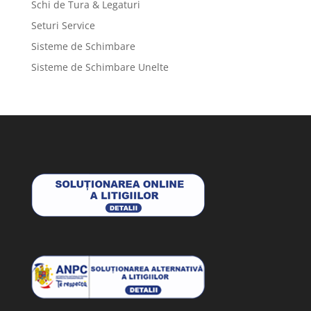
Schi de Tura & Legaturi
Seturi Service
Sisteme de Schimbare
Sisteme de Schimbare Unelte