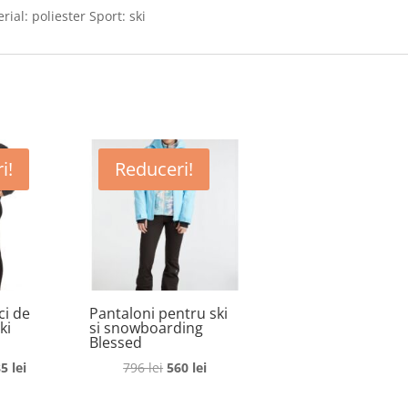
ial: poliester Sport: ski
i!
Reduceri!
ci de
Pantaloni pentru ski
ki
si snowboarding
Blessed
ețul
Prețul
Prețul
Prețul
85
lei
796
lei
560
lei
ițial
curent
inițial
curent