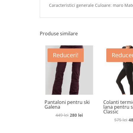
Caracteristici generale Culoare: maro Mater
Produse similare
Reduceri!
Reducer
Pantaloni pentru ski
Colanti termi
Galena
lana pentru s
Classic
Prețul
Prețul
449
lei
280
lei
Pr
575
lei
4
inițial
curent
in
a
este: