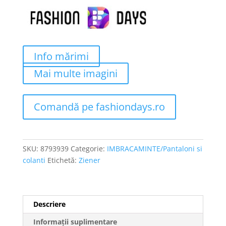
fost:
321 lei.
904 lei.
Info mărimi
Mai multe imagini
Comandă pe fashiondays.ro
SKU:
8793939
Categorie:
IMBRACAMINTE/Pantaloni si
colanti
Etichetă:
Ziener
Descriere
Informații suplimentare