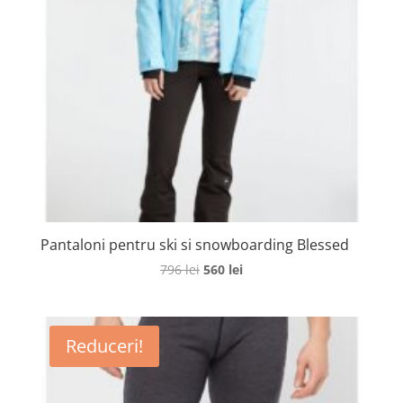
Pantaloni pentru ski si snowboarding Blessed
Prețul
Prețul
796
lei
560
lei
inițial
curent
a
este:
fost:
560 lei.
Reduceri!
796 lei.