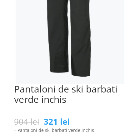
Pantaloni de ski barbati
verde inchis
Prețul
Prețul
904
lei
321
lei
inițial
curent
– Pantaloni de ski barbati verde inchis
a
este: