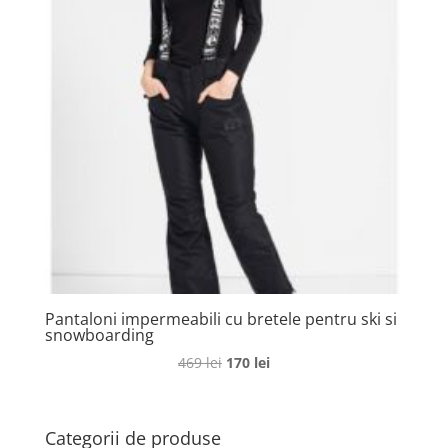
Pantaloni impermeabili cu bretele pentru ski si
snowboarding
Prețul
Prețul
469
lei
170
lei
inițial
curent
a
este:
fost:
170 lei.
Categorii de produse