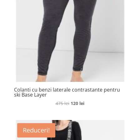
Colanti cu benzi laterale contrastante pentru
ski Base Layer
Prețul
Prețul
475
lei
120
lei
inițial
curent
a
este:
fost:
120 lei.
Reduceri!
475 lei.