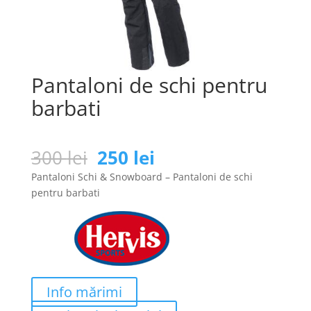
Pantaloni de schi pentru
barbati
Prețul
Prețul
300
lei
250
lei
inițial
curent
Pantaloni Schi & Snowboard – Pantaloni de schi
a
este:
pentru barbati
fost:
250 lei.
300 lei.
Info mărimi