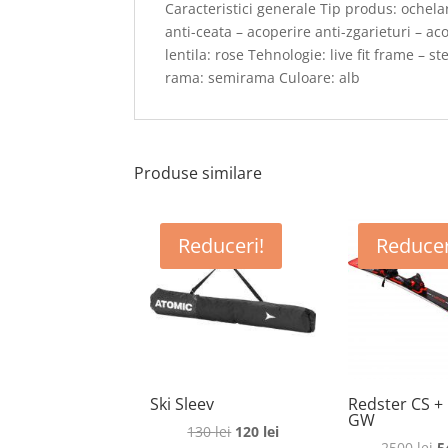
Caracteristici generale Tip produs: ochelar
anti-ceata – acoperire anti-zgarieturi – ac
lentila: rose Tehnologie: live fit frame – s
rama: semirama Culoare: alb
Produse similare
Reduceri!
Reducer
Ski Sleev
Redster CS + 
GW
Prețul
Prețul
130
lei
120
lei
P
2500
lei
5