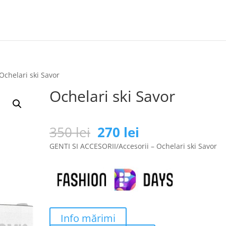
Ochelari ski Savor
Ochelari ski Savor
Prețul
Prețul
350
lei
270
lei
inițial
curent
GENTI SI ACCESORII/Accesorii – Ochelari ski Savor
a
este:
fost:
270 lei.
350 lei.
Info mărimi