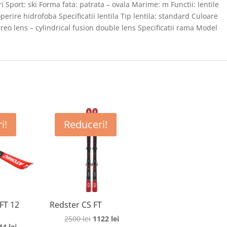
i Sport: ski Forma fata: patrata – ovala Marime: m Functii: lentile
operire hidrofoba Specificatii lentila Tip lentila: standard Culoare
tereo lens – cylindrical fusion double lens Specificatii rama Model
i!
Reduceri!
FT 12
Redster CS FT
Prețul
Prețul
2500
lei
1122
lei
rețul
Prețul
44
lei