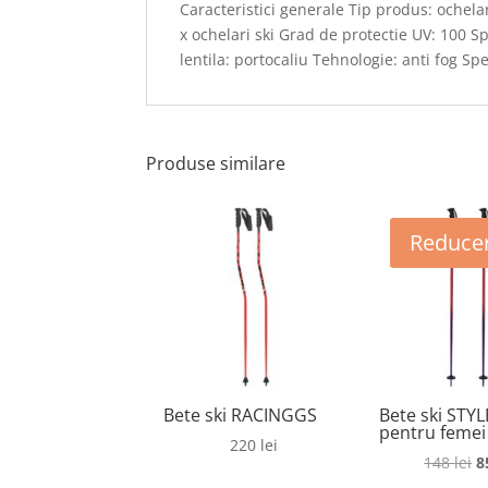
Caracteristici generale Tip produs: ochelar
x ochelari ski Grad de protectie UV: 100 Spe
lentila: portocaliu Tehnologie: anti fog S
Produse similare
Reducer
Bete ski RACINGGS
Bete ski STYL
pentru femei
220
lei
P
148
lei
8
in