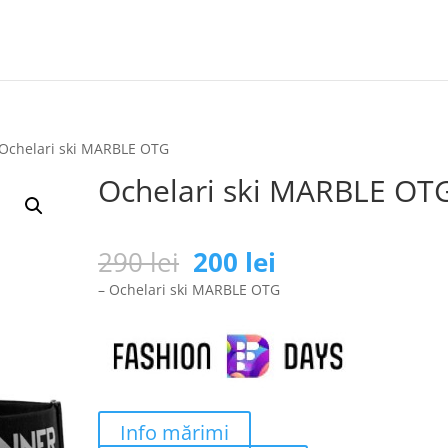
 Ochelari ski MARBLE OTG
Ochelari ski MARBLE OT
Prețul
Prețul
290
lei
200
lei
inițial
curent
– Ochelari ski MARBLE OTG
a
este:
fost:
200 lei.
290 lei.
Info mărimi