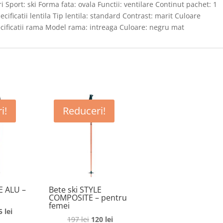
i Sport: ski Forma fata: ovala Functii: ventilare Continut pachet: 1
cificatii lentila Tip lentila: standard Contrast: marit Culoare
pecificatii rama Model rama: intreaga Culoare: negru mat
i!
Reduceri!
E ALU –
Bete ski STYLE
COMPOSITE – pentru
femei
rețul
Prețul
5
lei
Prețul
Prețul
197
lei
120
lei
ițial
curent