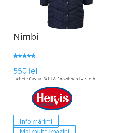
Nimbi
Evaluat la
177
4.9
din 5
550
lei
pe baza a
de evaluări
Jachete Casual Schi & Snowboard – Nimbi
de la clienți
Info mărimi
Mai multe imagini