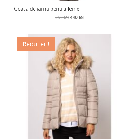
Geaca de iarna pentru femei
Prețul
Prețul
550
lei
440
lei
inițial
curent
a
este:
fost:
440 lei.
Reduceri!
550 lei.